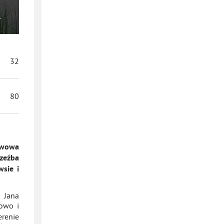
1
32
80
 Lwowa
rzeźba
wsie i
z Jana
zowo i
erenie