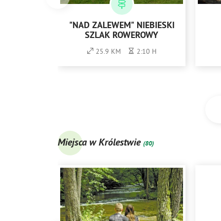
"NAD ZALEWEM" NIEBIESKI
SZLAK ROWEROWY
25.9 KM
2:10 H
Miejsca w Królestwie
(80)