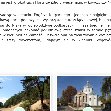
a jest w okolicach Horyńca-Zdroju więcej m.in. w Łowczy czy
owadząc w kierunku Pogórza Karpackiego i jednego z najpięknie
ekawą opcją podróży jest wykorzystanie trasy łącznikowej, biegną
raj do Niska w województwie podkarpackim. Trasa biegnie nie
ób pragnących pokonać południową część szlaku w formie pętl
a w kierunku na Zamość. Pozwala ona na zrealizowanie wyciec
nie trasy rowerzystom, udającym się w kierunku wojewó