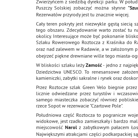
Zwierzyńcem z siedzibą dyrekcji parku. W połu
Puszczy Solskiej zobaczyć można słynne
"Szu
Rezerwatów przyrody jest tu znacznie więcej.
Cały teren pokryty jest niezwykle gęstą siecią
tego obszaru. Zdecydowanie warto zostać tu n
okolicy. Interesujące może być pokonanie bli
Szlaku Rowerowego Roztocza z Kraśnika do R
oraz nad zalewem w Radawie, a w założonym p
obejrzeć piękne drewniane wille tego miasta-og
W bliskości szlaku leży
- jedno z najpię
Zamość
Dziedzictwa UNESCO. To renesansowe założeni
kamieniczki, zabytki sakralne i rynek oraz dosk
Przez Roztocze szlak Green Velo biegnie przez
licznie odwiedzane przez turystów i wczasowi
samego miasteczka zobaczyć również poblisk
rzece Sopot w rezerwacie "Czartowe Pole".
Południowa część Roztocza to pogranicze woje
widokowe, jest rzadko zamieszkały i bardzo ma
miejscowość
z zabytkowym pałacem Ło
Narol
Największymi atrakcjami części podkarpackiej 