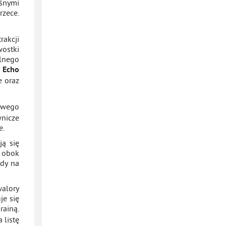
eśnymi
rzece.
rakcji
wostki
alnego
 Echo
e oraz
towego
nicze
e.
ją się
o obok
dy na
walory
je się
rainą.
 listę