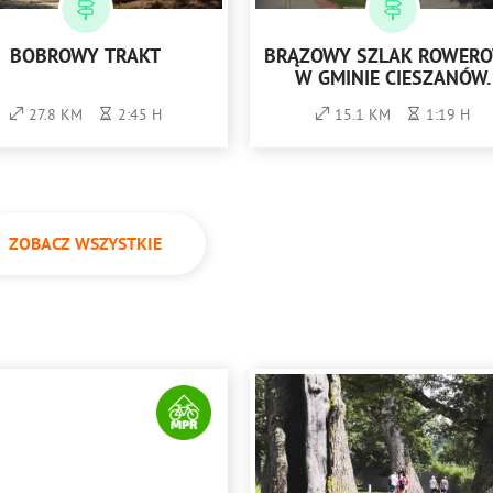
BOBROWY TRAKT
BRĄZOWY SZLAK ROWER
W GMINIE CIESZANÓW.
27.8 KM
2:45 H
15.1 KM
1:19 H
ZOBACZ WSZYSTKIE