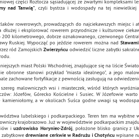
dniowej części Roztocza sąsiadującej ze zwartymi kompleksami l
, czyli bystrza i wodospady na tej niewielkiej 
my nad Tanwią"
 szlaków rowerowych, prowadzących do najciekawszych miejsc i at
a dłużej i eksplorować rowerem przyrodnicze i kulturowe cieka
sko 200 kilometrowego, dobrze oznakowanego, czerwonego Centr
awy Ruskiej. Wypocząć po jeździe rowerem można nad
Stawami
rzez ród Zamojskich
odwiedzić liczne zabytki sakraln
Zwierzyńcu
rodu.
kniejszych miast Polski Wschodniej, znajdujące się na liście Świa
e obronne stanowi przykład "miasta idealnego", a jego malow
onale zachowane fortyfikacje z pewnością zasługują na odwiedzeni
 szereg malowniczych wsi i miasteczek, wśród których wyróżnia
czów: Józefów, Górecko Kościelne i Susiec. W Józefowie wart
ie kamieniołomy, a w okolicach Suśca godne uwagi są wodospa
wództwa lubelskiego i podkarpackiego. Teren ten ma wybitne 
lowniczy krajobrazowo. Już w województwie podkarpackim znajdu
siów i
, położone blisko granicy z Uk
uzdrowisko Horyniec-Zdrój
są zabytkowe
wpisane na
drewniane cerkwie w Radrużu i Chotyńcu