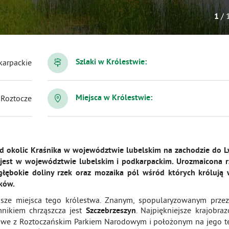
/ 
1
karpackie
Szlaki w Królestwie:
Roztocze
Miejsca w Królestwie:
ę od okolic Kraśnika w województwie lubelskim na zachodzie do
 jest w województwie lubelskim i podkarpackim. Urozmaicona 
 głębokie doliny rzek oraz mozaika pól wśród których królują 
ków.
ejsze miejsca tego królestwa. Znanym, spopularyzowanym prze
nikiem chrząszcza jest
. Najpiękniejsze krajobra
Szczebrzeszyn
dkowe z Roztoczańskim Parkiem Narodowym i położonym na jego t