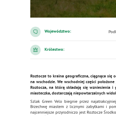
Województwo:
Pod
Królestwo:
Roztocze to kraina geograficzna, ciągnąca si
na wschodzie. We wschodniej części położone
Roztocza, na którą składają się wzniesienia i
miasteczka, dostarczają niepowtarzalnych wido
Szlak Green Velo biegnie przez najatrakcyjni
Brzechwę miastem z licznymi zabytkami i pom
najcenniejsze przyrodniczo jest Roztocze Śro