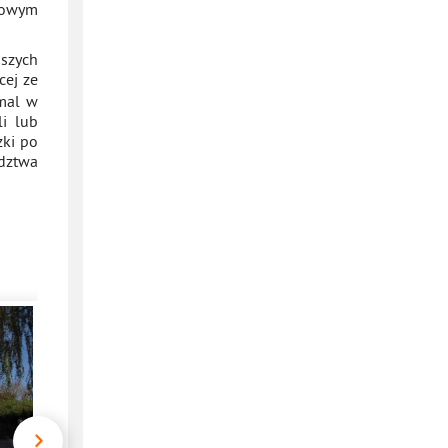
 Nowym
jszych
cej ze
mal w
i lub
zki po
dztwa