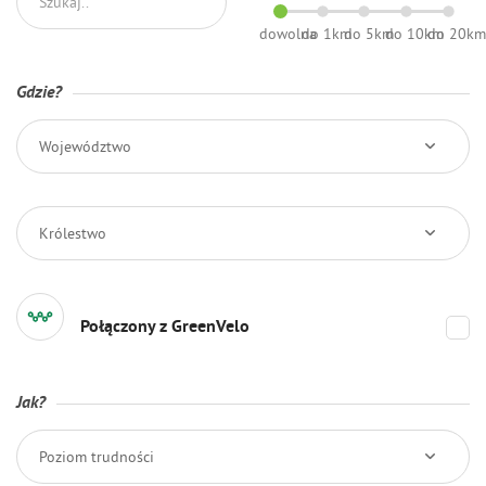
dowolna
do 1km
do 5km
do 10km
do 20k
Gdzie?
Województwo
Królestwo
Połączony z GreenVelo
Jak?
Poziom trudności