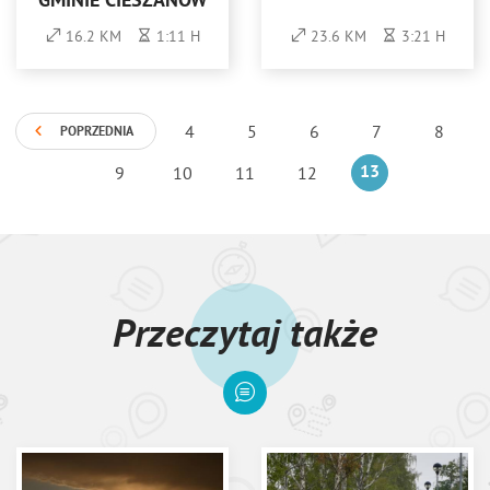
GMINIE CIESZANÓW
16.2 KM
1:11 H
23.6 KM
3:21 H
4
5
6
7
8
POPRZEDNIA
9
10
11
12
13
Przeczytaj także