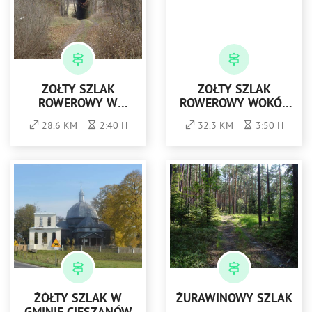
ŻÓŁTY SZLAK
ŻÓŁTY SZLAK
ROWEROWY W
ROWEROWY WOKÓŁ
GMINIE GOŁDAP
STRAWCZYNA
28.6 KM
2:40 H
32.3 KM
3:50 H
ŻÓŁTY SZLAK W
ŻURAWINOWY SZLAK