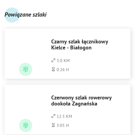
Powiązane szlaki
Czarny szlak łącznikowy
Kielce - Białogon
3.0 KM
0:26 H
Czerwony szlak rowerowy
dookoła Zagnańska
12.5 KM
3:05 H