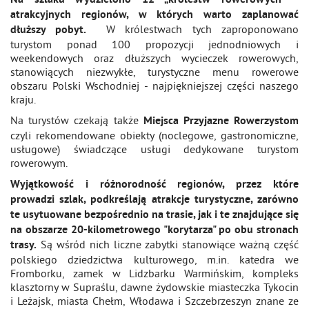
Na szlaku wydzielono 12 „królestw rowerowych" -
atrakcyjnych regionów, w których warto zaplanować
W królestwach tych zaproponowano
dłuższy pobyt.
turystom ponad 100 propozycji jednodniowych i
weekendowych oraz dłuższych wycieczek rowerowych,
stanowiących niezwykłe, turystyczne menu rowerowe
obszaru Polski Wschodniej - najpiękniejszej części naszego
kraju.
Na turystów czekają także
Miejsca Przyjazne Rowerzystom
czyli rekomendowane obiekty (noclegowe, gastronomiczne,
usługowe) świadczące usługi dedykowane turystom
rowerowym.
Wyjątkowość i różnorodność regionów, przez które
prowadzi szlak, podkreślają atrakcje turystyczne, zarówno
te usytuowane bezpośrednio na trasie, jak i te znajdujące się
na obszarze 20-kilometrowego "korytarza" po obu stronach
Są wśród nich liczne zabytki stanowiące ważną część
trasy.
polskiego dziedzictwa kulturowego, m.in. katedra we
Fromborku, zamek w Lidzbarku Warmińskim, kompleks
klasztorny w Supraślu, dawne żydowskie miasteczka Tykocin
i Leżajsk, miasta Chełm, Włodawa i Szczebrzeszyn znane ze