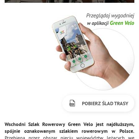
POBIERZ ŚLAD TRASY
Wschodni Szlak Rowerowy Green Velo jest najdłuższym,
spójnie oznakowanym szlakiem rowerowym w Polsce.
Przebiega przez obszar pięciu województw leżących we