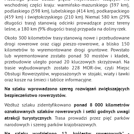
wschodniej części kraju: warmińsko-mazurskiego (397 km),
podlaskiego (598 km), lubelskiego (414 km), podkarpackiego
(459 km) i świętokrzyskiego (210 km). Niemal 580 km (29%
długości trasy) stanowią odcinki prowadzące przez tereny
leśne, a 180 km (9% długości trasy) przypada na doliny rzek.
Około 300 kilometrów trasy stanowią nowe i przebudowane
drogi rowerowe oraz ciągi pieszo-rowerowe, a blisko 150
kilometrów to wyremontowane drogi gruntowe. Powstało
lub wyremontowane zostało ponad 30 mostów i kładek,
przebudowie uległo ponad 20 kluczowych skrzyżowań. Na
trasie wybudowanych zostało 228 MOR-ów, czyli Miejsc
Obsługi Rowerzystów, wyposażonych w stojaki, wiaty i ławki
oraz kosze na śmieci i tablice informacyjne.
Na szlaku wprowadzono szereg rozwiązań zwiększających
bezpieczeństwo rowerzystów.
Wzdłuż szlaku zidentyfikowano
ponad 8 000 kilometrów
oznakowanych szlaków rowerowych i setki godnych uwagi
. Trasa prowadzi przez pięć parków
atrakcji turystycznych
narodowych i szereg parków krajobrazowych.