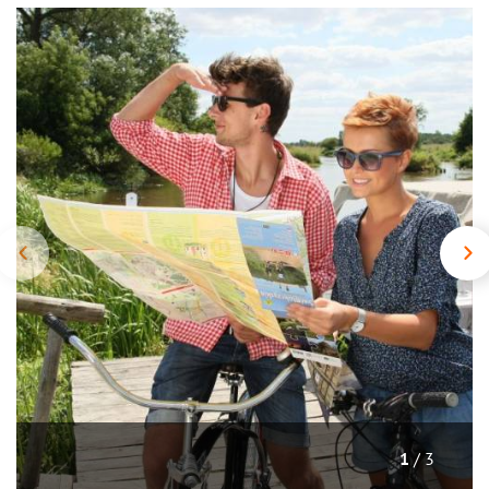
/ 3
1