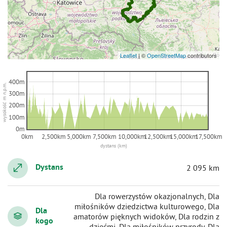
Leaflet
|
©
OpenStreetMap
contributors
400m
wysokość m n.p.m.
300m
200m
100m
0m
0km
2,500km
5,000km
7,500km
10,000km
12,500km
15,000km
17,500km
dystans (km)
Dystans
2 095 km
Dla rowerzystów okazjonalnych, Dla
miłośników dziedzictwa kulturowego, Dla
Dla
amatorów pięknych widoków, Dla rodzin z
kogo
dziećmi, Dla miłośników przyrody, Dla