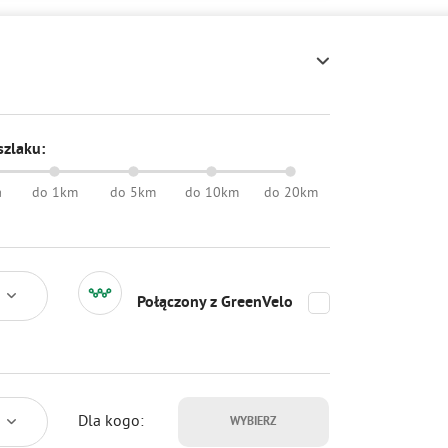
szlaku:
a
do 1km
do 5km
do 10km
do 20km
Połączony z GreenVelo
Dla kogo:
WYBIERZ