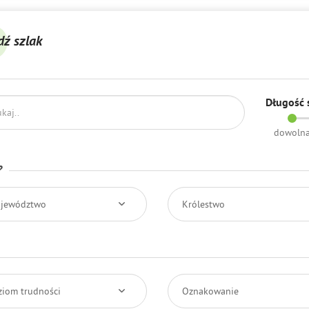
dź szlak
Długość 
dowoln
?
jewództwo
Królestwo
ziom trudności
Oznakowanie