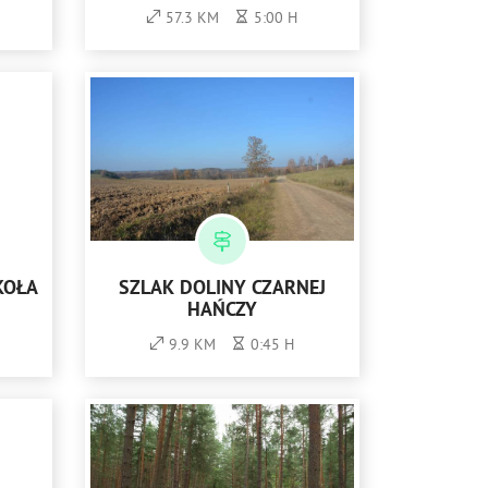
57.3 KM
5:00 H
KOŁA
SZLAK DOLINY CZARNEJ
HAŃCZY
9.9 KM
0:45 H