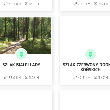
36.1 KM
4:00 H
79.8 KM
7:30 H
SZLAK BIAŁEJ ŁADY
SZLAK CZERWONY DOO
KOŃSKICH
33.0 KM
3:06 H
42.5 KM
3:47 H