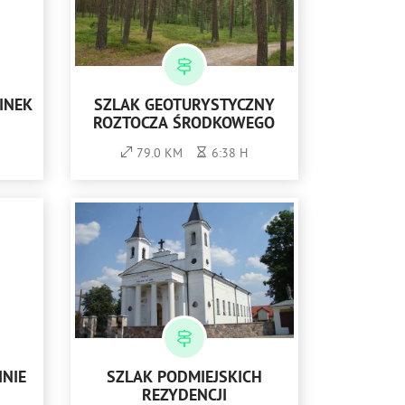
INEK
SZLAK GEOTURYSTYCZNY
ROZTOCZA ŚRODKOWEGO
79.0 KM
6:38 H
INIE
SZLAK PODMIEJSKICH
REZYDENCJI