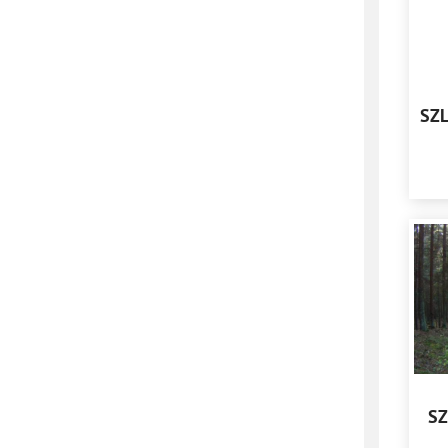
SZ
SZ