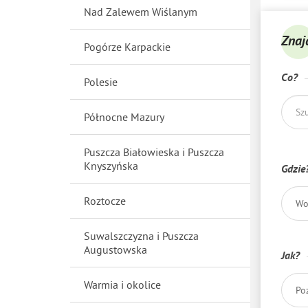
Nad Zalewem Wiślanym
Znaj
Pogórze Karpackie
Co?
Polesie
Północne Mazury
Puszcza Białowieska i Puszcza
Knyszyńska
Gdzie
Roztocze
Wo
Suwalszczyzna i Puszcza
Augustowska
Jak?
Warmia i okolice
Po