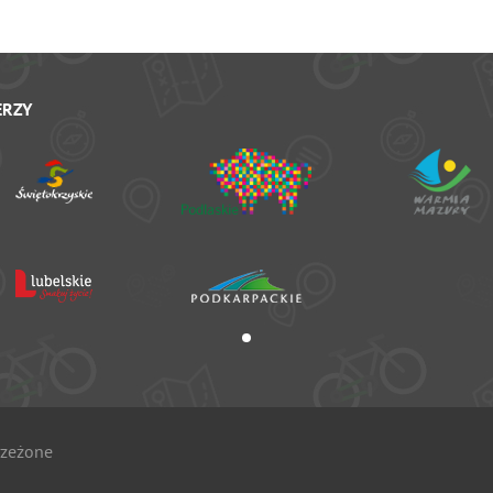
ERZY
rzeżone