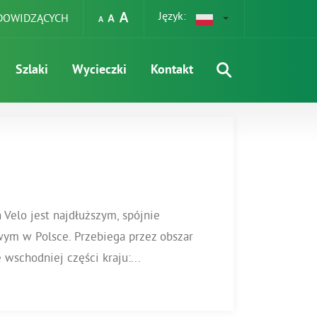
Język:
EDOWIDZĄCYCH
Szlaki
Wycieczki
Kontakt
Velo jest najdłuższym, spójnie
m w Polsce. Przebiega przez obszar
wschodniej części kraju:...