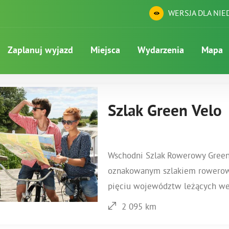
WERSJA DLA NI
Zaplanuj wyjazd
Miejsca
Wydarzenia
Mapa
Szlak Green Velo
Wschodni Szlak Rowerowy Green 
oznakowanym szlakiem rowerowy
pięciu województw leżących we 
2 095 km