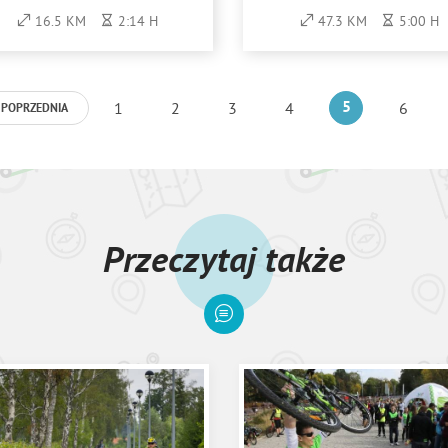
16.5 KM
2:14 H
47.3 KM
5:00 H
1
2
3
4
5
6
POPRZEDNIA
Przeczytaj także