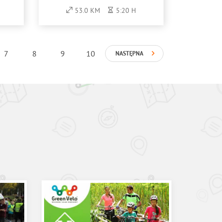
53.0 KM
5:20 H
7
8
9
10
NASTĘPNA