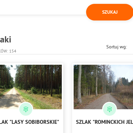
aki
Sortuj wg:
KÓW: 154
LAK "LASY SOBIBORSKIE"
SZLAK "ROMINCKICH JEL