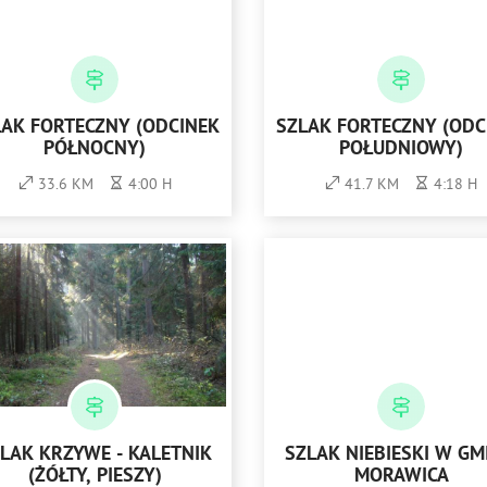
LAK FORTECZNY (ODCINEK
SZLAK FORTECZNY (ODC
PÓŁNOCNY)
POŁUDNIOWY)
33.6 KM
4:00 H
41.7 KM
4:18 H
LAK KRZYWE - KALETNIK
SZLAK NIEBIESKI W GM
(ŻÓŁTY, PIESZY)
MORAWICA