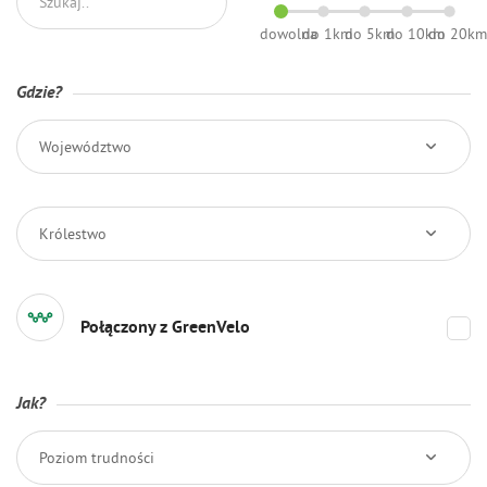
dowolna
do 1km
do 5km
do 10km
do 20k
Gdzie?
Województwo
Królestwo
Połączony z GreenVelo
Jak?
Poziom trudności