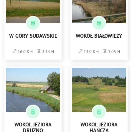
W GÓRY SUDAWSKIE
WOKÓŁ BIAŁOWIEŻY
16.0 KM
3:14 H
13.0 KM
1:05 H
WOKÓŁ JEZIORA
WOKÓŁ JEZIORA
DRUZNO
HAŃCZA