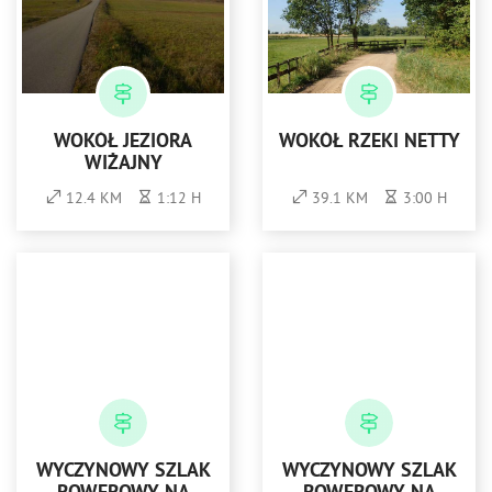
WOKÓŁ JEZIORA
WOKÓŁ RZEKI NETTY
WIŻAJNY
12.4 KM
1:12 H
39.1 KM
3:00 H
WYCZYNOWY SZLAK
WYCZYNOWY SZLAK