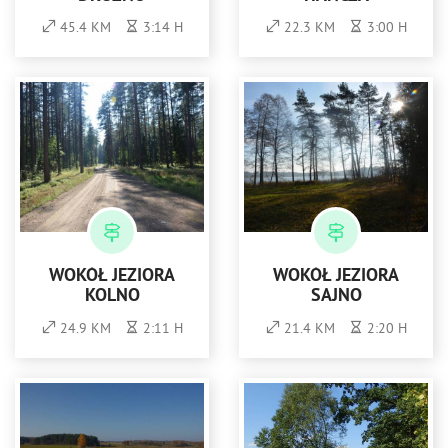
45.4 KM
3:14 H
22.3 KM
3:00 H
WOKÓŁ JEZIORA
WOKÓŁ JEZIORA
KOLNO
SAJNO
24.9 KM
2:11 H
21.4 KM
2:20 H