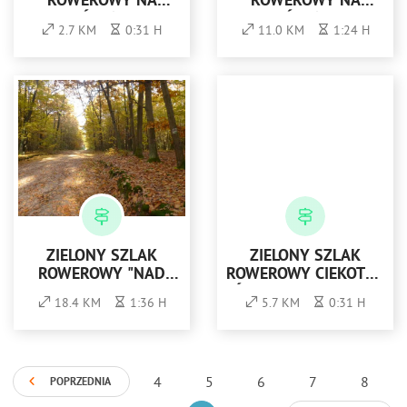
ROWEROWY NA
ROWEROWY NA
PIERŚCIENICĘ -
PIERŚCIENICĘ -
2.7 KM
0:31 H
11.0 KM
1:24 H
CZERWONY
NIEBIESKI
ZIELONY SZLAK
ZIELONY SZLAK
ROWEROWY "NAD
ROWEROWY CIEKOTY -
WIEPRZEM"
ŚWIĘTA KATARZYNA
18.4 KM
1:36 H
5.7 KM
0:31 H
4
5
6
7
8
POPRZEDNIA