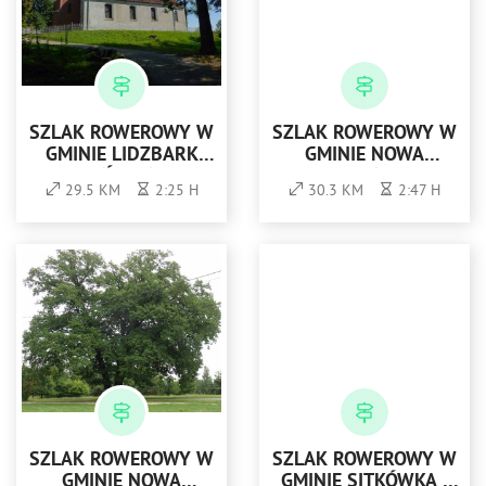
SZLAK ROWEROWY W
SZLAK ROWEROWY W
GMINIE LIDZBARK
GMINIE NOWA
WARMIŃSKI NR 6 -
SARZYNA -
29.5 KM
2:25 H
30.3 KM
2:47 H
ŻÓŁTY
CZERWONY
SZLAK ROWEROWY W
SZLAK ROWEROWY W
GMINIE NOWA
GMINIE SITKÓWKA -