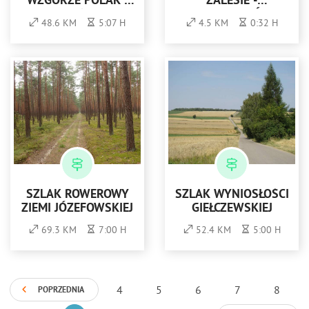
WZGÓRZE POLAK -
ZALESIE -
POGRANICZE
DOBROMYŚL
48.6 KM
5:07 H
4.5 KM
0:32 H
REGIONÓW
(CZARNY,
ŁĄCZNIKOWY)
SZLAK ROWEROWY
SZLAK WYNIOSŁOŚCI
ZIEMI JÓZEFOWSKIEJ
GIEŁCZEWSKIEJ
69.3 KM
7:00 H
52.4 KM
5:00 H
4
5
6
7
8
POPRZEDNIA