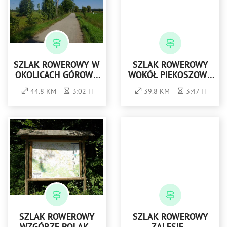
SZLAK ROWEROWY W
SZLAK ROWEROWY
OKOLICACH GÓROWA
WOKÓŁ PIEKOSZOWA
IŁAWECKIEGO -
"NAD WIERNĄ RZEKĘ"
44.8 KM
3:02 H
39.8 KM
3:47 H
KOLOR NIEBIESKI
SZLAK ROWEROWY
SZLAK ROWEROWY