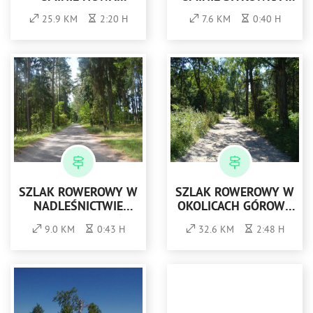
SARZYNA - ZIELONY
NOWINY, ZIELONY
25.9 KM
2:20 H
7.6 KM
0:40 H
SZLAK ROWEROWY W
SZLAK ROWEROWY W
NADLEŚNICTWIE
OKOLICACH GÓROWA
SROKOWO - ZIELONY
IŁAWECKIEGO -
9.0 KM
0:43 H
32.6 KM
2:48 H
CZERWONY