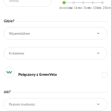
dowolna
do 1km
do 5km
do 10km
do 20k
Gdzie?
Województwo
Królestwo
Połączony z GreenVelo
Jak?
Poziom trudności