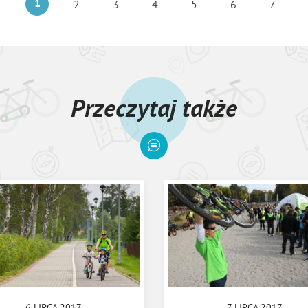
1
2
3
4
5
6
7
Przeczytaj także
6 LIPCA 2017
7 LIPCA 2017