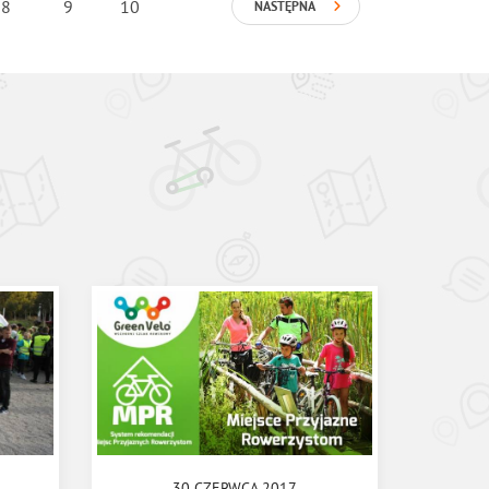
8
9
10
NASTĘPNA
30 CZERWCA 2017