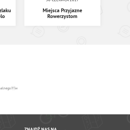
zlaku
Miejsca Przyjazne
lo
Rowerzystom
ionalnego w
ZNAJDŹ NAS NA