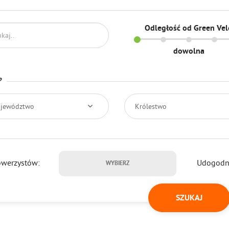
Odległość od Green Ve
dowolna
?
jewództwo
Królestwo
owerzystów:
Udogodni
WYBIERZ