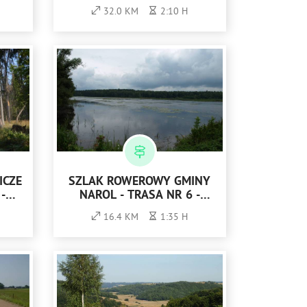
32.0 KM
2:10 H
ICZE
SZLAK ROWEROWY GMINY
-
NAROL - TRASA NR 6 -
FIOLETOWA
16.4 KM
1:35 H