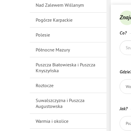
Nad Zalewem Wiślanym
Znaj
Pogórze Karpackie
Co?
Polesie
Północne Mazury
Puszcza Białowieska i Puszcza
Knyszyńska
Gdzie
Roztocze
Wo
Suwalszczyzna i Puszcza
Augustowska
Jak?
Warmia i okolice
Po