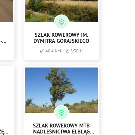
SZLAK ROWEROWY IM.
-
DYMITRA GORAJSKIEGO
40.4 KM
5:30 H
SZLAK ROWEROWY MTB
ZĘŚĆ
NADLEŚNICTWA ELBLĄG