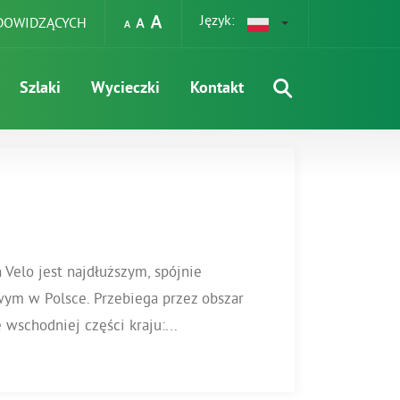
Język:
EDOWIDZĄCYCH
Szlaki
Wycieczki
Kontakt
Velo jest najdłuższym, spójnie
m w Polsce. Przebiega przez obszar
wschodniej części kraju:...