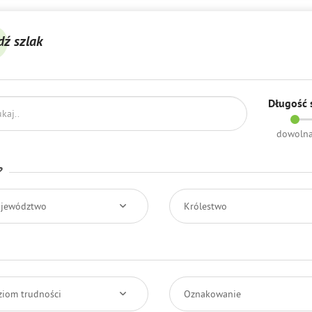
dź szlak
Długość 
dowoln
?
jewództwo
Królestwo
ziom trudności
Oznakowanie