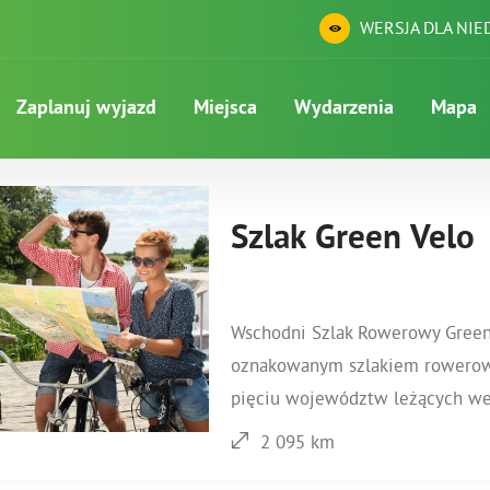
WERSJA DLA NI
Zaplanuj wyjazd
Miejsca
Wydarzenia
Mapa
Szlak Green Velo
Wschodni Szlak Rowerowy Green 
oznakowanym szlakiem rowerowy
pięciu województw leżących we 
2 095 km