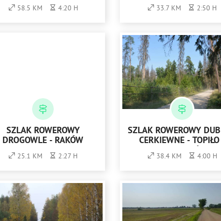
58.5 KM
4:20 H
33.7 KM
2:50 H
SZLAK ROWEROWY
SZLAK ROWEROWY DUB
DROGOWLE - RAKÓW
CERKIEWNE - TOPIŁO 
BIAŁOWIEŻA
25.1 KM
2:27 H
38.4 KM
4:00 H