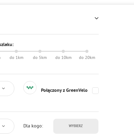
szlaku:
a
do 1km
do 5km
do 10km
do 20km
Połączony z GreenVelo
Dla kogo:
WYBIERZ