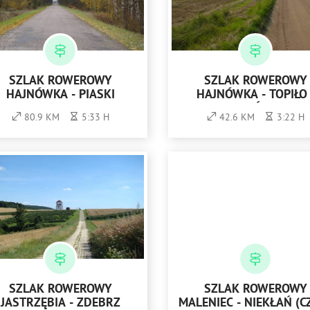
SZLAK ROWEROWY
SZLAK ROWEROWY
HAJNÓWKA - PIASKI
HAJNÓWKA - TOPIŁO 
HAJNÓWKA
80.9 KM
5:33 H
42.6 KM
3:22 H
SZLAK ROWEROWY
SZLAK ROWEROWY
JASTRZĘBIA - ZDEBRZ
MALENIEC - NIEKŁAŃ (C