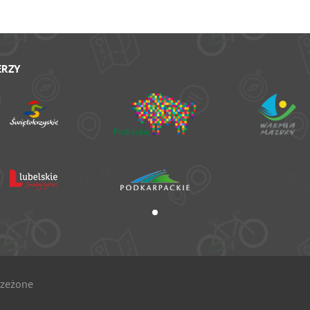
ERZY
rzeżone