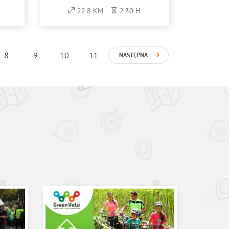
KU
(KOLOR ZIELONY)
22.8 KM
2:30 H
O)
8
9
10
11
NASTĘPNA