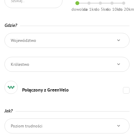
dowolna
do 1km
do 5km
do 10km
do 20k
Gdzie?
Województwo
Królestwo
Połączony z GreenVelo
Jak?
Poziom trudności