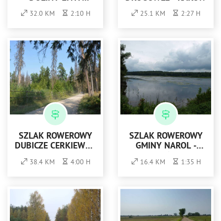
(ZIELONY)
32.0 KM
2:10 H
25.1 KM
2:27 H
SZLAK ROWEROWY
SZLAK ROWEROWY
DUBICZE CERKIEWNE
GMINY NAROL -
- TOPIŁO -
TRASA NR 6 -
38.4 KM
4:00 H
16.4 KM
1:35 H
BIAŁOWIEŻA
FIOLETOWA