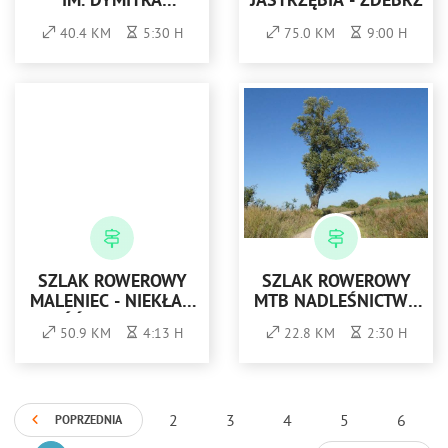
IM. DYMITRA
JASTRZĘBIA - ZDEBRZ
GORAJSKIEGO
40.4 KM
5:30 H
75.0 KM
9:00 H
SZLAK ROWEROWY
SZLAK ROWEROWY
MALENIEC - NIEKŁAŃ
MTB NADLEŚNICTWA
(CZĘŚĆ NIEBIESKIEGO
ELBLĄG (KOLOR
50.9 KM
4:13 H
22.8 KM
2:30 H
SZLAKU
ZIELONY)
TRANSREGIONALNEGO)
2
3
4
5
6
POPRZEDNIA