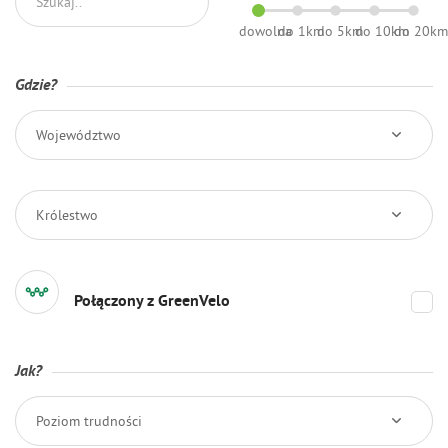
dowolna
do 1km
do 5km
do 10km
do 20k
Gdzie?
Województwo
Królestwo
Połączony z GreenVelo
Jak?
Poziom trudności