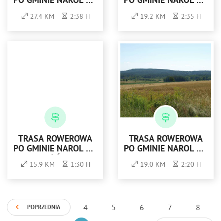
PO GMINIE NAROL NR
PO GMINIE NAROL NR
1 - ZIELONA
2 - CZERWONA
27.4 KM
2:38 H
19.2 KM
2:35 H
TRASA ROWEROWA
TRASA ROWEROWA
PO GMINIE NAROL NR
PO GMINIE NAROL NR
3 - ŻÓŁTA
4 - NIEBIESKA
15.9 KM
1:30 H
19.0 KM
2:20 H
4
5
6
7
8
POPRZEDNIA