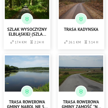
SZLAK WYSOCZYZNY
TRASA KADYŃSKA
ELBLĄSKIEJ (SZLAK
"DO WÓD")
17.4 KM
2:24 H
26.1 KM
3:14 H
TRASA ROWEROWA
TRASA ROWEROWA
GMINY NAROL NR 5 -
GMINY ZAMOŚĆ "NA