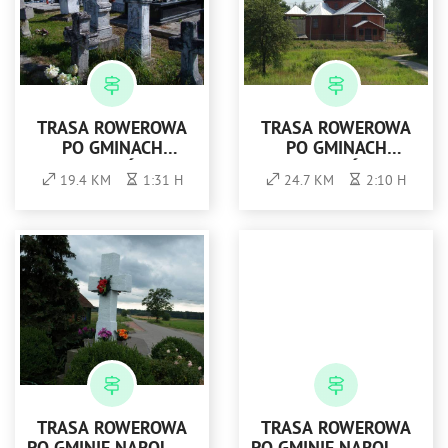
TRASA ROWEROWA
TRASA ROWEROWA
PO GMINACH
PO GMINACH
LUBACZÓW I
LUBACZÓW I
19.4 KM
1:31 H
24.7 KM
2:10 H
HORYNIEC-ZDRÓJ -
HORYNIEC-ZDRÓJ,
KOLOR CZERWONY
KOLOR ŻÓŁTY
TRASA ROWEROWA
TRASA ROWEROWA