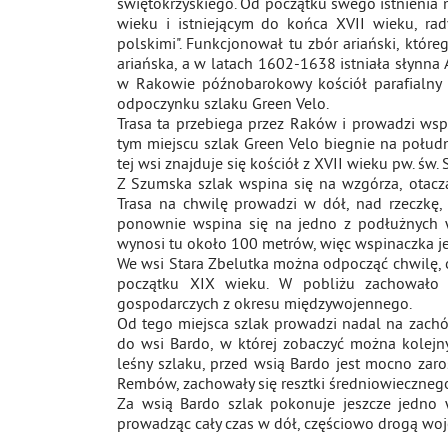
świętokrzyskiego. Od początku swego istnienia 
wieku i istniejącym do końca XVII wieku, r
polskimi". Funkcjonował tu zbór ariański, które
ariańska, a w latach 1602-1638 istniała słynn
w Rakowie późnobarokowy kościół parafialny p
odpoczynku szlaku Green Velo.
Trasa ta przebiega przez Raków i prowadzi ws
tym miejscu szlak Green Velo biegnie na połudn
tej wsi znajduje się kościół z XVII wieku pw. św.
Z Szumska szlak wspina się na wzgórza, otacz
Trasa na chwilę prowadzi w dół, nad rzeczkę,
ponownie wspina się na jedno z podłużnych wz
wynosi tu około 100 metrów, więc wspinaczka je
We wsi Stara Zbelutka można odpocząć chwilę, og
początku XIX wieku. W pobliżu zachowało
gospodarczych z okresu międzywojennego.
Od tego miejsca szlak prowadzi nadal na zachó
do wsi Bardo, w której zobaczyć można kolejny,
leśny szlaku, przed wsią Bardo jest mocno zaro
Rembów, zachowały się resztki średniowieczneg
Za wsią Bardo szlak pokonuje jeszcze jedno
prowadząc cały czas w dół, częściowo drogą w