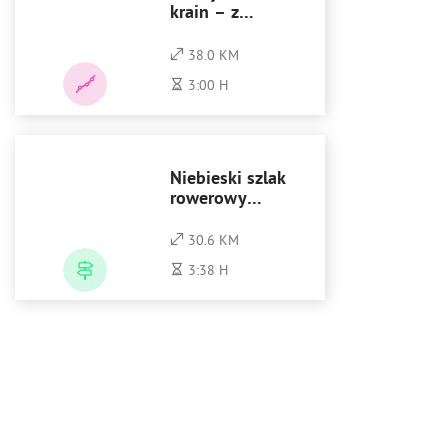
krain – z
Klimontowa do
Rytwian
38.0 KM
3:00 H
Niebieski szlak
rowerowy
dookoła Rakowa
i Jeziora
30.6 KM
Chańcza
3:38 H