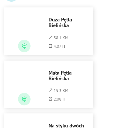
Duża Pętla
Bielińska
38.1 KM
4:07 H
Mała Pętla
Bielińska
15.3 KM
2:08 H
Na styku dwóch