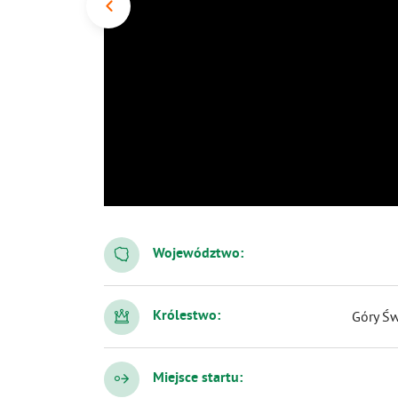
Województwo:
Królestwo:
Góry Św
Miejsce startu: