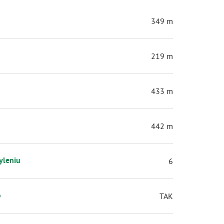
349 m
219 m
433 m
442 m
yleniu
6
o
TAK