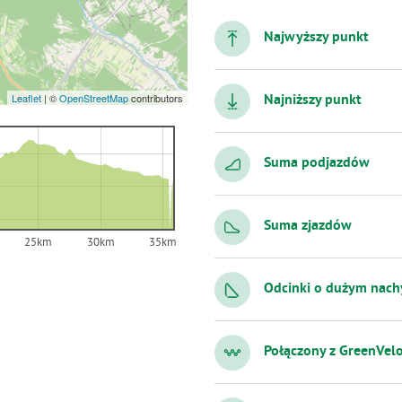
Najwyższy punkt
Leaflet
|
©
OpenStreetMap
contributors
Najniższy punkt
Suma podjazdów
Suma zjazdów
25km
30km
35km
Odcinki o dużym nach
Połączony z GreenVel