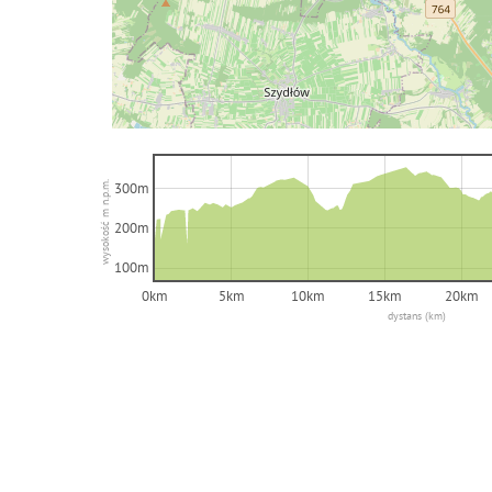
wysokość m n.p.m.
300m
200m
100m
0km
5km
10km
15km
20km
dystans (km)