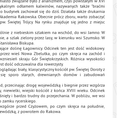
miasto związane było z arianizmem, czyli powstałym w XVI
adykalnym odłamem kalwinów, nazywanych także "braćmi
go budynek zachował się do dziś. Działała także drukarnia
a Akademia Rakowska. Obecnie prócz zboru, warto zobaczyć
w. Świętej Trójcy. Na rynku znajduje się jedno z miejsc
pólnie z niebieskim szlakiem na wschód, do wsi Jamno. W
ie, a szlak zielony przez lasy, w kierunku wsi Szumsko. W
 Stanisława Biskupa.
ające dolinę Łagownicy. Odcinek ten jest dość widokowy.
 przez wieś Nowa Zbelutka, po czym skręca na zachód i
niesień skraju Gór Świętokrzyskich. Różnica wysokości
st dość odczuwalna dla rowerzysty.
lądając biały, klasycystyczny kościół pw. Świętej Doroty z
 się sporo starych, drewnianych domów i zabudowań
d, przecinając drogę wojewódzką i biegnie przez wzgórza
 niewielki, wiejski kościół z końca XVIII wieku. Odcinek
śnięty i bardzo trudny do przejechania. W pobliżu, we wsi
o zamku rycerskiego.
 wzgórze przed Czyżowem, po czym skręca na południe,
ojewódzką, z powrotem do Rakowa.