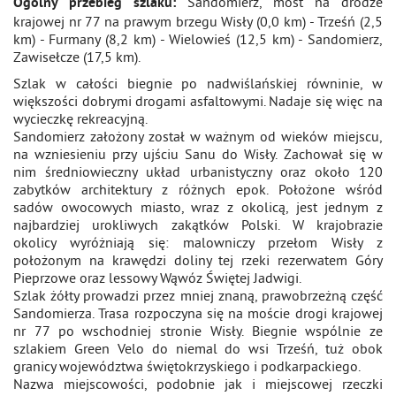
Sandomierz, most na drodze
Ogólny przebieg szlaku:
krajowej nr 77 na prawym brzegu Wisły (0,0 km) - Trześń (2,5
km) - Furmany (8,2 km) - Wielowieś (12,5 km) - Sandomierz,
Zawisełcze (17,5 km).
Szlak w całości biegnie po nadwiślańskiej równinie, w
większości dobrymi drogami asfaltowymi. Nadaje się więc na
wycieczkę rekreacyjną.
Sandomierz założony został w ważnym od wieków miejscu,
na wzniesieniu przy ujściu Sanu do Wisły. Zachował się w
nim średniowieczny układ urbanistyczny oraz około 120
zabytków architektury z różnych epok. Położone wśród
sadów owocowych miasto, wraz z okolicą, jest jednym z
najbardziej urokliwych zakątków Polski. W krajobrazie
okolicy wyróżniają się: malowniczy przełom Wisły z
położonym na krawędzi doliny tej rzeki rezerwatem Góry
Pieprzowe oraz lessowy Wąwóz Świętej Jadwigi.
Szlak żółty prowadzi przez mniej znaną, prawobrzeżną część
Sandomierza. Trasa rozpoczyna się na moście drogi krajowej
nr 77 po wschodniej stronie Wisły. Biegnie wspólnie ze
szlakiem Green Velo do niemal do wsi Trześń, tuż obok
granicy województwa świętokrzyskiego i podkarpackiego.
Nazwa miejscowości, podobnie jak i miejscowej rzeczki