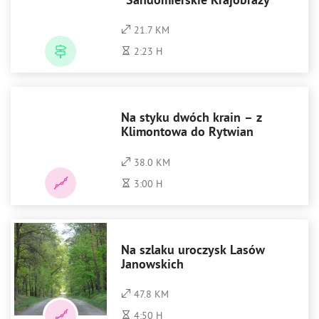
"Sandomierskie Krajobrazy"
21.7 KM
2:23 H
Na styku dwóch krain – z
Klimontowa do Rytwian
38.0 KM
3:00 H
Na szlaku uroczysk Lasów
Janowskich
47.8 KM
4:50 H