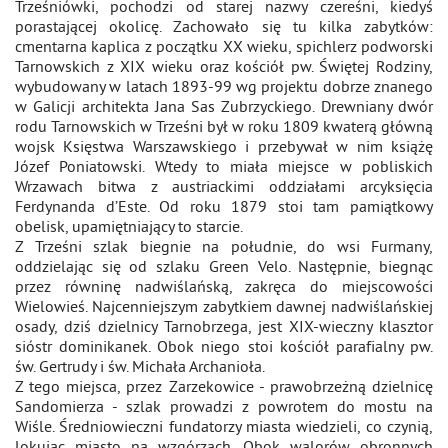
Trześniówki, pochodzi od starej nazwy czereśni, kiedyś
porastającej okolicę. Zachowało się tu kilka zabytków:
cmentarna kaplica z początku XX wieku, spichlerz podworski
Tarnowskich z XIX wieku oraz kościół pw. Świętej Rodziny,
wybudowany w latach 1893-99 wg projektu dobrze znanego
w Galicji architekta Jana Sas Zubrzyckiego. Drewniany dwór
rodu Tarnowskich w Trześni był w roku 1809 kwaterą główną
wojsk Księstwa Warszawskiego i przebywał w nim książę
Józef Poniatowski. Wtedy to miała miejsce w pobliskich
Wrzawach bitwa z austriackimi oddziałami arcyksięcia
Ferdynanda d’Este. Od roku 1879 stoi tam pamiątkowy
obelisk, upamiętniający to starcie.
Z Trześni szlak biegnie na południe, do wsi Furmany,
oddzielając się od szlaku Green Velo. Następnie, biegnąc
przez równinę nadwiślańską, zakręca do miejscowości
Wielowieś. Najcenniejszym zabytkiem dawnej nadwiślańskiej
osady, dziś dzielnicy Tarnobrzega, jest XIX-wieczny klasztor
sióstr dominikanek. Obok niego stoi kościół parafialny pw.
św. Gertrudy i św. Michała Archanioła.
Z tego miejsca, przez Zarzekowice - prawobrzeżną dzielnicę
Sandomierza - szlak prowadzi z powrotem do mostu na
Wiśle. Średniowieczni fundatorzy miasta wiedzieli, co czynią,
lokując miasto na wzgórzach. Obok walorów obronnych