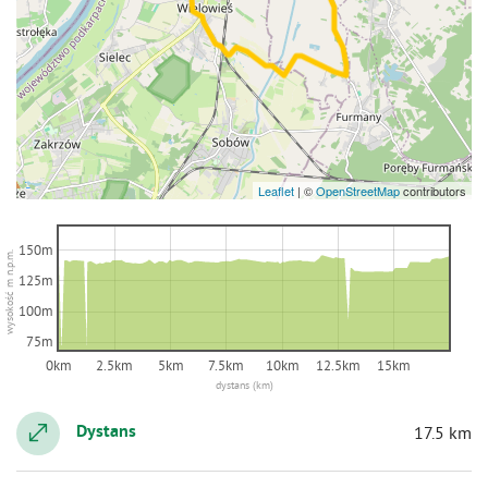
Leaflet
|
©
OpenStreetMap
contributors
150m
wysokość m n.p.m.
125m
100m
75m
0km
2.5km
5km
7.5km
10km
12.5km
15km
dystans (km)
Dystans
17.5 km