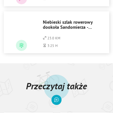
Niebieski szlak rowerowy
dookoła Sandomierza -
"Sandomierskie Krajobrazy"
23.0 KM
3:25 H
Przeczytaj także