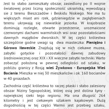
Jest to słabo zamieszkały obszar, zasiedlony po II wojnie
światowej przez liczną społeczność ukraińską, wywodzącą
sie z terenu Bieszczadów i Beskidu Niskiego. Nie ma tu
większych miast ani rzek, gdzieniegdzie w zagłębieniach
terenu ukrywają się niewielkie jeziorka. W krajobrazie
dominują rozległe, otwarte przestrzenie, urozmaicone
czerwonymi dachami warmińskich wsi oraz pozostałościami
dawnych majątków dworskich. W tej części królestwa
szczególnie godne uwagi są dwa miasteczka:
Pieniężno i
. Znajdują się w nich ciekawe muzea,
Górowo Iławeckie
zabytki gotyckie i pozostałości dawnej zabudowy
średniowiecznej oraz XIX i XX wieczne zabytki techniki. Warto
zobaczyć położoną w pewnej odległości od szlaku, w
pobliżu granicy z Rosją
wieś Żywkowo - Europejska Wieś
. Mieszka w niej 30 mieszkańców i ok. 160 bocianów
Bociania
w 40 gniazdach.
Zachodnia część królestwa to raczej płaski i słabo zalesiony
obszar Niziny Sępopolskiej, której osią jest dolina Łyny -
największej rzeki tego regionu. Ma ona długość 264
kilometry i jest ciekawym szlakiem kajakowym. Dużą
dogodnością w tej części Warmii jest przebieg szlaku,