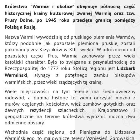
Królestwo "Warmia i okolice" obejmuje północną część
historycznej krainy kulturowej zwanej Warmią oraz tzw.
Prusy Dolne, po 1945 roku przecięte granicą pomiędzy
Polską a Rosją.
Nazwa Warmii wywodzi się od pruskiego plemienia Warmów,
którzy podobnie jak pozostałe plemiona pruskie, zostali
pokonani przez Krzyżaków w XIII wieku. W odróżnieniu od
pozostałej części Prus, Warmia zachowała przez wieki
katolicki charakter. Było to związane z przynależnością do
Rzeczpospolitej do 1772 roku. Stolicą regionu jest
Lidzbark
, słynący z potężnego zamku biskupów
Warmiński
warmińskich, przez wieki rządzących tą krainą.
Wiele miejscowości na tym terenie ma średniowieczny
rodowód, a dumną historię tej ziemi odczytać można z
murów ceglanych kościołów, wież zamków gotyckich oraz
dawnych rezydencji szlacheckich. Krajobrazowo i
geograficznie na terenie królestwa wyróżnić można dwa
odmienne obszary.
Wschodnia część regionu, od Pieniężna do Lidzbarka
Warmińskiego, to malownicze tereny Wzniesień Górowskich.