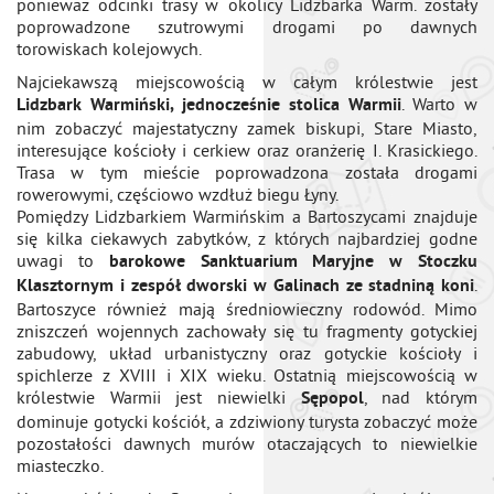
ponieważ odcinki trasy w okolicy Lidzbarka Warm. zostały
poprowadzone szutrowymi drogami po dawnych
torowiskach kolejowych.
Najciekawszą miejscowością w całym królestwie jest
. Warto w
Lidzbark Warmiński, jednocześnie stolica Warmii
nim zobaczyć majestatyczny zamek biskupi, Stare Miasto,
interesujące kościoły i cerkiew oraz oranżerię I. Krasickiego.
Trasa w tym mieście poprowadzona została drogami
rowerowymi, częściowo wzdłuż biegu Łyny.
Pomiędzy Lidzbarkiem Warmińskim a Bartoszycami znajduje
się kilka ciekawych zabytków, z których najbardziej godne
uwagi to
barokowe Sanktuarium Maryjne w Stoczku
.
Klasztornym i zespół dworski w Galinach ze stadniną koni
Bartoszyce również mają średniowieczny rodowód. Mimo
zniszczeń wojennych zachowały się tu fragmenty gotyckiej
zabudowy, układ urbanistyczny oraz gotyckie kościoły i
spichlerze z XVIII i XIX wieku. Ostatnią miejscowością w
królestwie Warmii jest niewielki
, nad którym
Sępopol
dominuje gotycki kościół, a zdziwiony turysta zobaczyć może
pozostałości dawnych murów otaczających to niewielkie
miasteczko.