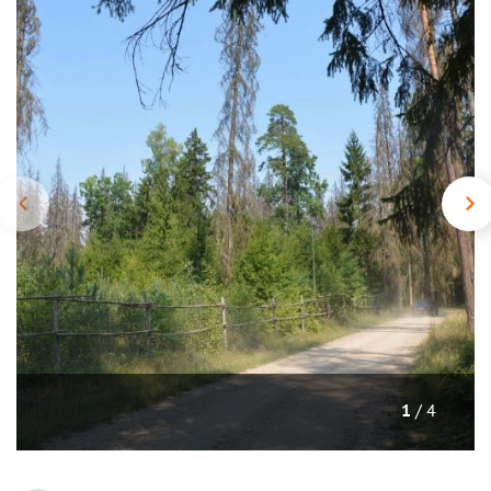
/ 4
1