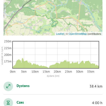
Leaflet
|
©
OpenStreetMap
contributors
250m
225m
wysokość m n.p.m.
200m
175m
0km
5km
10km
15km
20km
25km
30km
35km
dystans (km)
Dystans
38.4 km
Czas
4:00 h