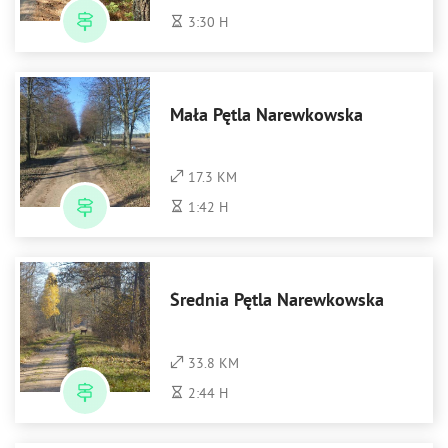
3:30 H
Mała Pętla Narewkowska
17.3 KM
1:42 H
Średnia Pętla Narewkowska
33.8 KM
2:44 H