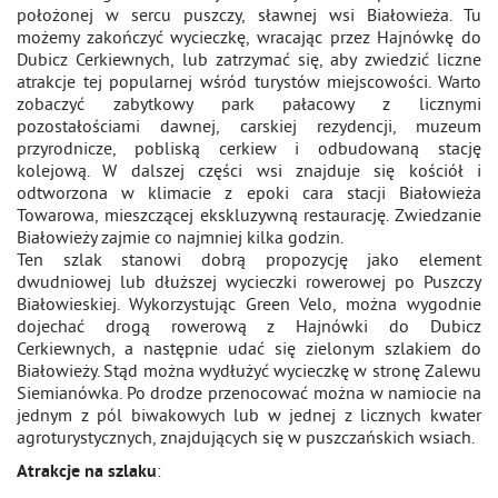
położonej w sercu puszczy, sławnej wsi Białowieża. Tu
możemy zakończyć wycieczkę, wracając przez Hajnówkę do
Dubicz Cerkiewnych, lub zatrzymać się, aby zwiedzić liczne
atrakcje tej popularnej wśród turystów miejscowości. Warto
zobaczyć zabytkowy park pałacowy z licznymi
pozostałościami dawnej, carskiej rezydencji, muzeum
przyrodnicze, pobliską cerkiew i odbudowaną stację
kolejową. W dalszej części wsi znajduje się kościół i
odtworzona w klimacie z epoki cara stacji Białowieża
Towarowa, mieszczącej ekskluzywną restaurację. Zwiedzanie
Białowieży zajmie co najmniej kilka godzin.
Ten szlak stanowi dobrą propozycję jako element
dwudniowej lub dłuższej wycieczki rowerowej po Puszczy
Białowieskiej. Wykorzystując Green Velo, można wygodnie
dojechać drogą rowerową z Hajnówki do Dubicz
Cerkiewnych, a następnie udać się zielonym szlakiem do
Białowieży. Stąd można wydłużyć wycieczkę w stronę Zalewu
Siemianówka. Po drodze przenocować można w namiocie na
jednym z pól biwakowych lub w jednej z licznych kwater
agroturystycznych, znajdujących się w puszczańskich wsiach.
:
Atrakcje na szlaku