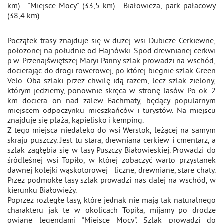
km) - "Miejsce Mocy" (33,5 km) - Białowieża, park pałacowy
(38,4 km).
Początek trasy znajduje się w dużej wsi Dubicze Cerkiewne,
położonej na południe od Hajnówki. Spod drewnianej cerkwi
p.w. Przenajświętszej Maryi Panny szlak prowadzi na wschód,
docierając do drogi rowerowej, po której biegnie szlak Green
Velo. Oba szlaki przez chwilę idą razem, lecz szlak zielony,
którym jedziemy, ponownie skręca w stronę lasów. Po ok. 2
km dociera on nad zalew Bachmaty, będący popularnym
miejscem odpoczynku mieszkańców i turystów. Na miejscu
znajduje się plaża, kąpielisko i kemping.
Z tego miejsca niedaleko do wsi Werstok, leżącej na samym
skraju puszczy. Jest tu stara, drewniana cerkiew i cmentarz, a
szlak zagłębia się w lasy Puszczy Białowieskiej. Prowadzi do
śródleśnej wsi Topiło, w której zobaczyć warto przystanek
dawnej kolejki wąskotorowej i liczne, drewniane, stare chaty.
Przez podmokłe lasy szlak prowadzi nas dalej na wschód, w
kierunku Białowieży.
Poprzez rozległe lasy, które jednak nie mają tak naturalnego
charakteru jak te w okolicach Topiła, mijamy po drodze
owiane legendami "Miejsce Mocy". Szlak prowadzi do