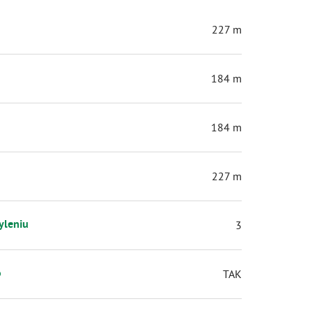
227 m
184 m
184 m
227 m
yleniu
3
o
TAK