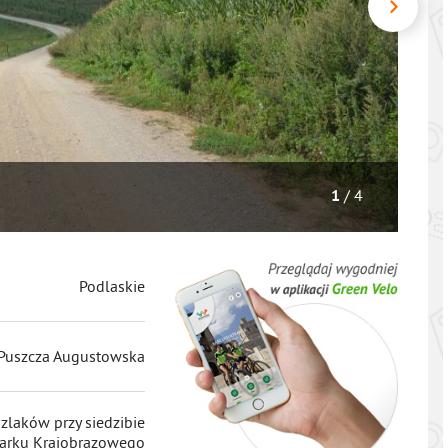
/ 4
1
Podlaskie
 Puszcza Augustowska
zlaków przy siedzibie
arku Krajobrazowego