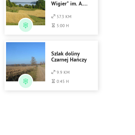
Wigier" im. A.
Patli
57.3 KM
5:00 H
Szlak doliny
Czarnej Hańczy
9.9 KM
0:45 H