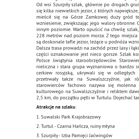
Od wsi Szurpiły szlak, głównie po drogach gr
się kilka niewielkich jezior, z których najwięks
mieścił się na Górze Zamkowej duży gród teg
wzniesienie, zwiększając jego walory obronne. 
innym poziomie. Warto opuścić na chwilę szlak
228 metrów nad poziom morza. Z tego miejsca 
są doskonale tafle jezior, leżące u podnóża wzni
Dalsza trasa prowadzi na zachód przez lasy i łąki
części oznakowanie jest nieco gorsze. Szlak ko
Polsce świątynia staroobrzędowców. Starowier
nieliczna i stara grupa wyznaniowa o bardzo s
cerkiew rosyjską, ukrywali się w odległych 
przetrwały także na Suwalszczyźnie, jak 
starowierców fachowo nazywa się molenna i
kulturowego na Suwalszczyźnie i reliktem dawne
2,5 km, do początku pętli w Turtulu. Dojechać
:
Atrakcje na szlaku
1. Suwalski Park Krajobrazowy
2. Turtul - Czarna Hańcza, ruiny młyna
3. Szurpiły - Izba Pamięci Jaćwingów