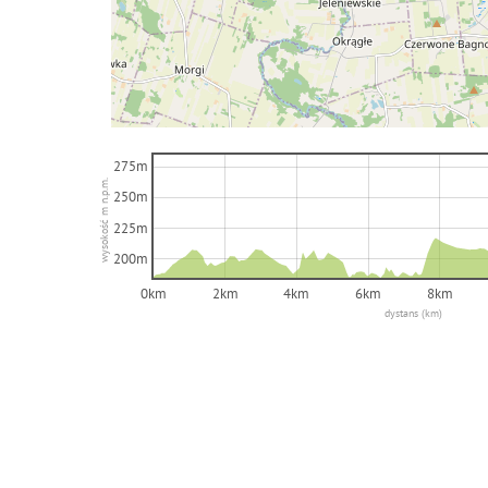
275m
wysokość m n.p.m.
250m
225m
200m
0km
2km
4km
6km
8km
dystans (km)