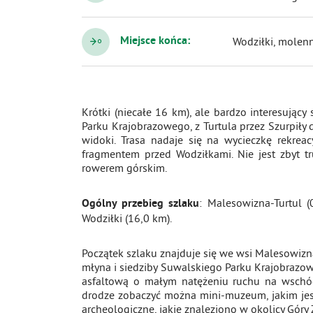
Miejsce końca:
Wodziłki, molen
Krótki (niecałe 16 km), ale bardzo interesują
Parku Krajobrazowego, z Turtula przez Szurpiły d
widoki. Trasa nadaje się na wycieczkę rekrea
fragmentem przed Wodziłkami. Nie jest zbyt t
rowerem górskim.
: Malesowizna-Turtul (
Ogólny przebieg szlaku
Wodziłki (16,0 km).
Początek szlaku znajduje się we wsi Malesowizna
młyna i siedziby Suwalskiego Parku Krajobrazo
asfaltową o małym natężeniu ruchu na wschód,
drodze zobaczyć można mini-muzeum, jakim jest 
archeologiczne, jakie znaleziono w okolicy Gór