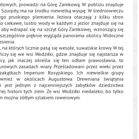
untowych, prowadzi na Górę Zamkową. W pobliżu znajduje
ze, Szurpiły, ma na środku niewielką wyspę. W średniowieczu
o pruskiego plemienia. Jeziora otaczają z kilku stron
Co ciekawe, lustro wody w każdym z jezior znajduje się na
, aby wdrapać się na szczyt Góry Zamkowej, wznoszący się
szczególnie pięknie wygląda panorama okolicy. Widoczne
esienia.
, na których licznie pasą się wesołe, suwalskie krowy. W tej
ńczy się we wsi Wodziłki, gdzie znajduje się najstarsza w
cy, jak inaczej określa się ten odłam prawosławia, to
urowych zasadach wiary. Prześladowani przez wieki przez
zakątkach Imperium Rosyjskiego. Ich niewielkie grupy
również w okolicach Augustowa. Drewniana świątynia
 jest jednym z najcenniejszych zabytków dziedzictwa
j historii tych ziem. Ze wsi Wodziłki niedaleko, bo tylko
 tam można żółtym szlakiem rowerowym.