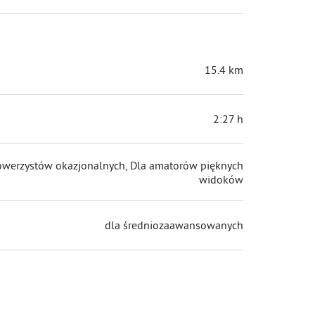
15.4 km
2:27 h
owerzystów okazjonalnych, Dla amatorów pięknych
widoków
dla średniozaawansowanych