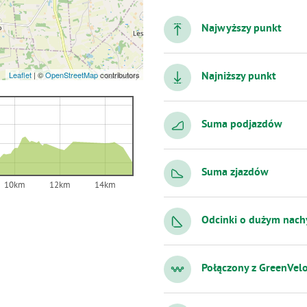
Najwyższy punkt
Leaflet
|
©
OpenStreetMap
contributors
Najniższy punkt
Suma podjazdów
Suma zjazdów
10km
12km
14km
Odcinki o dużym nach
Połączony z GreenVel