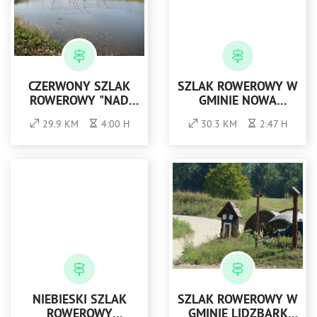
CZERWONY SZLAK
SZLAK ROWEROWY W
ROWEROWY "NAD
GMINIE NOWA
BRUSIENKĄ"
SARZYNA -
29.9 KM
4:00 H
30.3 KM
2:47 H
CZERWONY
NIEBIESKI SZLAK
SZLAK ROWEROWY W
ROWEROWY
GMINIE LIDZBARK