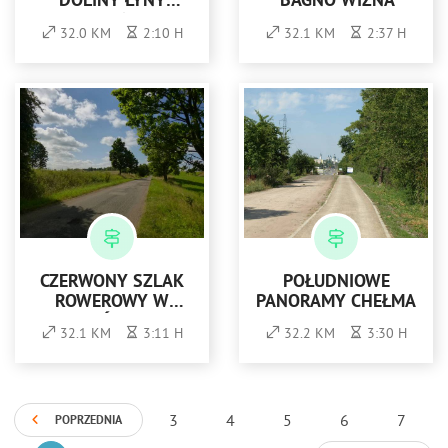
DOLINY ŁYNY
"BAGNO WIZNA"
(ZIELONY)
32.0 KM
2:10 H
32.1 KM
2:37 H
CZERWONY SZLAK
POŁUDNIOWE
ROWEROWY W
PANORAMY CHEŁMA
NADLEŚNICTWIE
32.1 KM
3:11 H
32.2 KM
3:30 H
SROKOWO
3
4
5
6
7
POPRZEDNIA