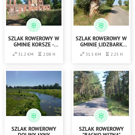
SZLAK ROWEROWY W
SZLAK ROWEROWY W
GMINIE KORSZE -
GMINIE LIDZBARK
ZIELONY
WARMIŃSKI NR 5 -
31.2 KM
2:08 H
31.5 KM
2:25 H
CZERWONY
SZLAK ROWEROWY
SZLAK ROWEROWY