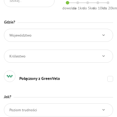
dowolna
do 1km
do 5km
do 10km
do 20k
Gdzie?
Województwo
Królestwo
Połączony z GreenVelo
Jak?
Poziom trudności