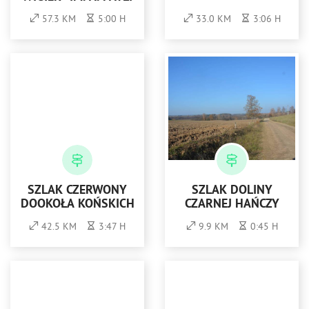
57.3 KM
5:00 H
33.0 KM
3:06 H
SZLAK CZERWONY
SZLAK DOLINY
DOOKOŁA KOŃSKICH
CZARNEJ HAŃCZY
42.5 KM
3:47 H
9.9 KM
0:45 H