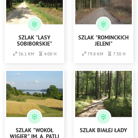
SZLAK "LASY
SZLAK "ROMINCKICH
SOBIBORSKIE"
JELENI"
36.1 KM
4:00 H
79.8 KM
7:30 H
SZLAK "WOKÓŁ
SZLAK BIAŁEJ ŁADY
WIGIER" IM. A. PATLI