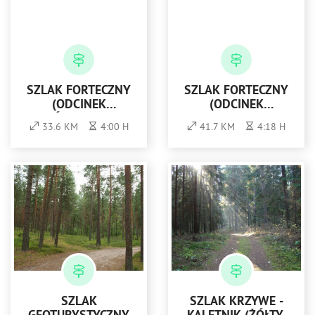
SZLAK FORTECZNY
SZLAK FORTECZNY
(ODCINEK
(ODCINEK
PÓŁNOCNY)
POŁUDNIOWY)
33.6 KM
4:00 H
41.7 KM
4:18 H
SZLAK
SZLAK KRZYWE -