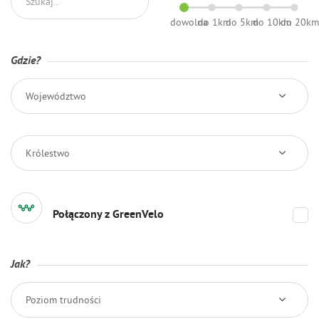
dowolna
do 1km
do 5km
do 10km
do 20k
Gdzie?
Województwo
Królestwo
Połączony z GreenVelo
Jak?
Poziom trudności