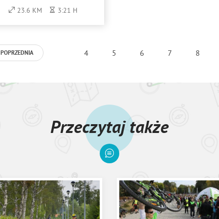
23.6 KM
3:21 H
4
5
6
7
8
POPRZEDNIA
Przeczytaj także