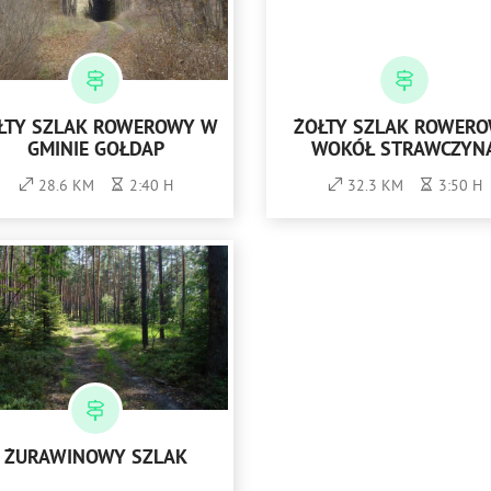
ŁTY SZLAK ROWEROWY W
ŻÓŁTY SZLAK ROWER
GMINIE GOŁDAP
WOKÓŁ STRAWCZYN
28.6 KM
2:40 H
32.3 KM
3:50 H
ŻURAWINOWY SZLAK