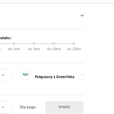
szlaku:
a
do 1km
do 5km
do 10km
do 20km
Połączony z GreenVelo
Dla kogo:
WYBIERZ