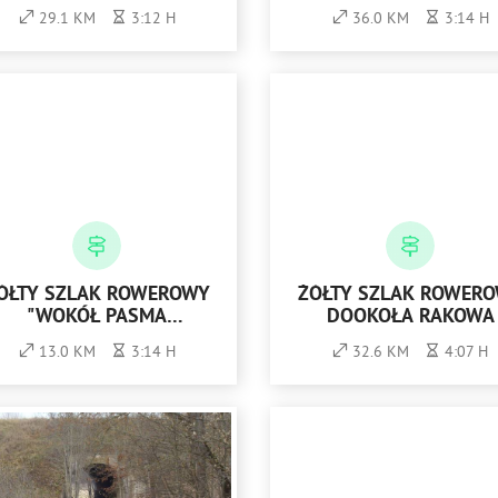
29.1 KM
3:12 H
36.0 KM
3:14 H
ÓŁTY SZLAK ROWEROWY
ŻÓŁTY SZLAK ROWER
"WOKÓŁ PASMA
DOOKOŁA RAKOWA
MASŁOWSKIEGO"
13.0 KM
3:14 H
32.6 KM
4:07 H