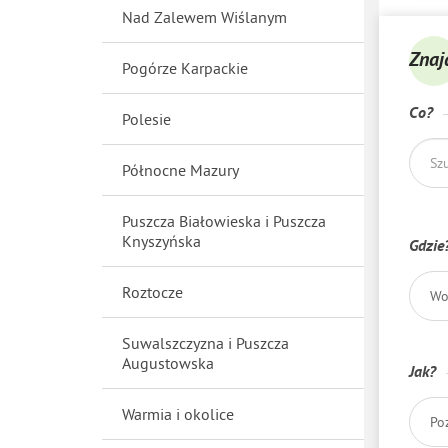
Nad Zalewem Wiślanym
Znaj
Pogórze Karpackie
Co?
Polesie
Północne Mazury
Puszcza Białowieska i Puszcza
Knyszyńska
Gdzie
Roztocze
Wo
Suwalszczyzna i Puszcza
Augustowska
Jak?
Warmia i okolice
Po