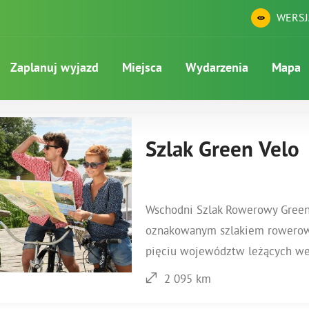
WERSJ
Zaplanuj wyjazd
Miejsca
Wydarzenia
Mapa
Szlak Green Velo
Wschodni Szlak Rowerowy Green 
oznakowanym szlakiem rowerowy
pięciu województw leżących we 
2 095 km