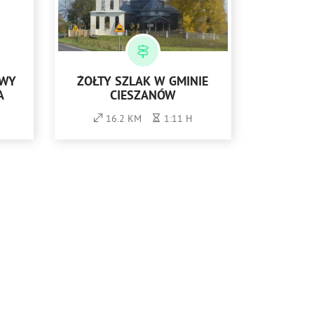
OWY
ŻÓŁTY SZLAK W GMINIE
A
CIESZANÓW
16.2 KM
1:11 H