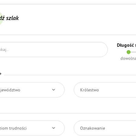
dź szlak
Długość 
dowoln
?
jewództwo
Królestwo
ziom trudności
Oznakowanie