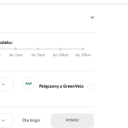
szlaku:
a
do 1km
do 5km
do 10km
do 20km
Połączony z GreenVelo
Dla kogo:
WYBIERZ