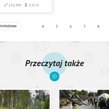
23.6 KM
3:21 H
4
5
6
7
8
POPRZEDNIA
Przeczytaj także