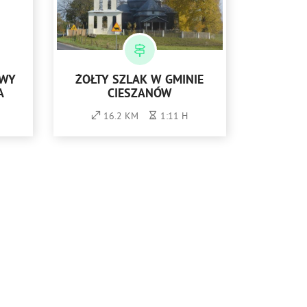
OWY
ŻÓŁTY SZLAK W GMINIE
A
CIESZANÓW
16.2 KM
1:11 H