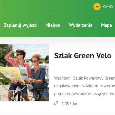
WERSJ
Zaplanuj wyjazd
Miejsca
Wydarzenia
Mapa
Szlak Green Velo
Wschodni Szlak Rowerowy Green 
oznakowanym szlakiem rowerowy
pięciu województw leżących we 
2 095 km