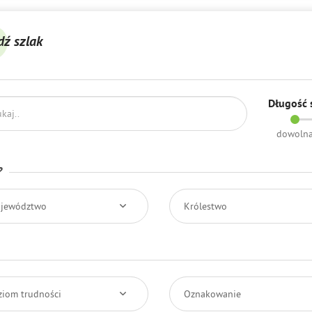
dź szlak
Długość 
dowoln
?
jewództwo
Królestwo
ziom trudności
Oznakowanie