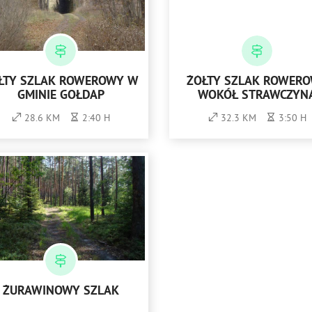
ŁTY SZLAK ROWEROWY W
ŻÓŁTY SZLAK ROWER
GMINIE GOŁDAP
WOKÓŁ STRAWCZYN
28.6 KM
2:40 H
32.3 KM
3:50 H
ŻURAWINOWY SZLAK