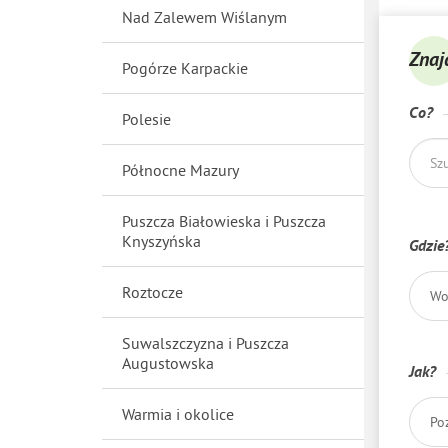
Nad Zalewem Wiślanym
Znaj
Pogórze Karpackie
Co?
Polesie
Północne Mazury
Puszcza Białowieska i Puszcza
Knyszyńska
Gdzie
Roztocze
Wo
Suwalszczyzna i Puszcza
Augustowska
Jak?
Warmia i okolice
Po