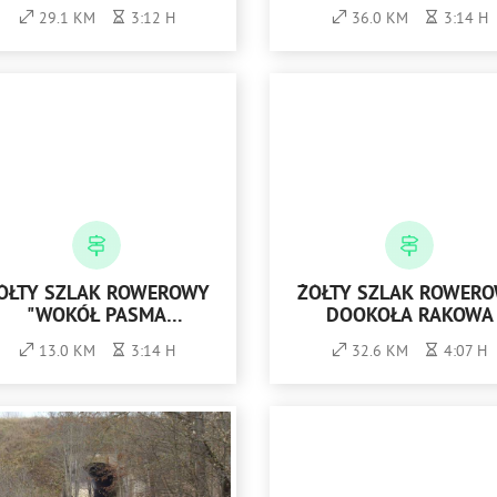
29.1 KM
3:12 H
36.0 KM
3:14 H
ÓŁTY SZLAK ROWEROWY
ŻÓŁTY SZLAK ROWER
"WOKÓŁ PASMA
DOOKOŁA RAKOWA
MASŁOWSKIEGO"
13.0 KM
3:14 H
32.6 KM
4:07 H