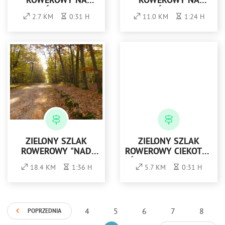
ROWEROWY NA
ROWEROWY NA
PIERŚCIENICĘ -
PIERŚCIENICĘ -
2.7 KM
0:31 H
11.0 KM
1:24 H
CZERWONY
NIEBIESKI
ZIELONY SZLAK
ZIELONY SZLAK
ROWEROWY "NAD
ROWEROWY CIEKOTY -
WIEPRZEM"
ŚWIĘTA KATARZYNA
18.4 KM
1:36 H
5.7 KM
0:31 H
4
5
6
7
8
POPRZEDNIA