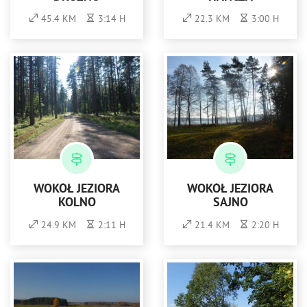
45.4 KM
3:14 H
22.3 KM
3:00 H
WOKÓŁ JEZIORA
WOKÓŁ JEZIORA
KOLNO
SAJNO
24.9 KM
2:11 H
21.4 KM
2:20 H