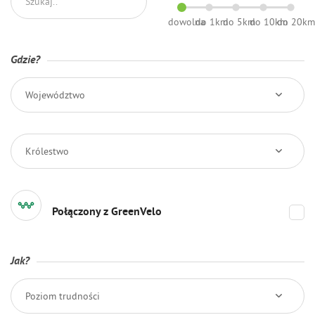
dowolna
do 1km
do 5km
do 10km
do 20k
Gdzie?
Województwo
Królestwo
Połączony z GreenVelo
Jak?
Poziom trudności