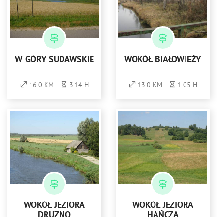
W GÓRY SUDAWSKIE
WOKÓŁ BIAŁOWIEŻY
16.0 KM
3:14 H
13.0 KM
1:05 H
WOKÓŁ JEZIORA
WOKÓŁ JEZIORA
DRUZNO
HAŃCZA