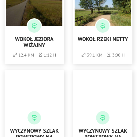
WOKÓŁ JEZIORA
WOKÓŁ RZEKI NETTY
WIŻAJNY
12.4 KM
1:12 H
39.1 KM
3:00 H
WYCZYNOWY SZLAK
WYCZYNOWY SZLAK